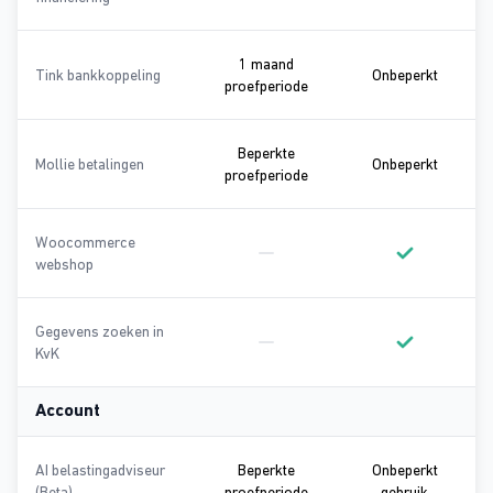
Onderdeel van Basic
Onderdeel va
1 maand
Onbeper
Tink bankkoppeling
Onbeperkt
1 maand proefperiode
proefperiode
Beperkte
Onbeper
Mollie betalingen
Onbeperkt
Beperkte proefperiode
proefperiode
Woocommerce
webshop
Geen onderdeel van Basic
Onderdeel va
Gegevens zoeken in
KvK
Geen onderdeel van Basic
Onderdeel va
Account
AI belastingadviseur
Beperkte
Onbeperkt
Beperkte proefperiode
Onbeperkt
(Beta)
proefperiode
gebruik