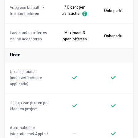
50 cent per
Voeg een betaallink
Onbeper
Onbeperkt
50 cent per transactie
transactie
toe aan facturen
Laat klanten offertes
Maximaal 3
Onbeper
Onbeperkt
Maximaal 3 open offertes
online accepteren
open offertes
Uren
Uren bijhouden
(inclusief mobiele
Onderdeel van Basic
Onderdeel va
applicatie)
Tijdlijn van je uren per
klant en project
Onderdeel van Basic
Onderdeel va
Automatische
integratie met Apple /