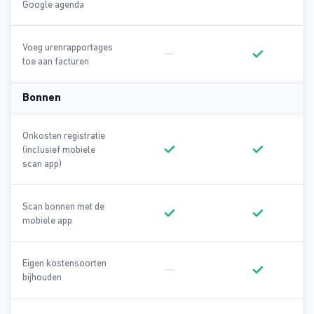
Geen onderdeel van Basic
Onderdeel va
Google agenda
Voeg urenrapportages
toe aan facturen
Geen onderdeel van Basic
Onderdeel va
Bonnen
Onkosten registratie
(inclusief mobiele
Onderdeel van Basic
Onderdeel va
scan app)
Scan bonnen met de
mobiele app
Onderdeel van Basic
Onderdeel va
Eigen kostensoorten
bijhouden
Geen onderdeel van Basic
Onderdeel va