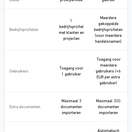
Meerdere
1
gekoppelde
bedrijfsprofiel
Bedrijfsprofielen
bedrijfsprofielen
met klanten en
(voor meerdere
1 bedrijfsprofiel met klanten e
projecten
Meerd
handelsnamen)
Toegang voor
meerdere
Toegang voor
Gebruikers
gebruikers (+6
Toegang voor 1 gebruiker
1 gebruiker
EUR per extra
Toegang 
gebruiker)
Maximaal 3
Maximaal 300
Extra documenten
documenten
documenten
Maximaal 3 documenten impo
Maximaa
importeren
importeren
Automatisch