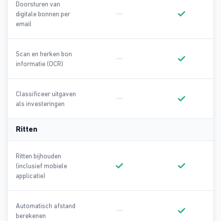
Doorsturen van
digitale bonnen per
Geen onderdeel van Basic
Onderdeel va
email
Scan en herken bon
informatie (OCR)
Geen onderdeel van Basic
Onderdeel va
Classificeer uitgaven
als investeringen
Geen onderdeel van Basic
Onderdeel va
Ritten
Ritten bijhouden
(inclusief mobiele
Onderdeel van Basic
Onderdeel va
applicatie)
Automatisch afstand
berekenen
Geen onderdeel van Basic
Onderdeel va