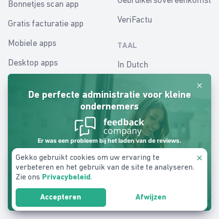
Bonnetjes scan app
VeriFactu
Gratis facturatie app
Mobiele apps
TAAL
Desktop apps
In Dutch
Mobiele administratie
In English
Neger
app
De perfecte administratie voor kleine
In Español
ondernemers
Online boekhouden apps
In Dutch - Belgium
Financiële administratie
Er was een probleem bij het laden van de reviews.
In Polish
Gekko gebruikt cookies om uw ervaring te
Neger
verbeteren en het gebruik van de site te analyseren.
Zie ons
.
Privacybeleid
© 2026 Gekko. All rights reserved.
Start gratis Basic account
Accepteren
Afwijzen