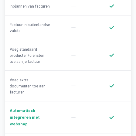
Inplannen van facturen
Geen onderdeel van Basic
Onderdeel va
Factuur in buitenlandse
valuta
Geen onderdeel van Basic
Onderdeel va
Voeg standaard
producten/diensten
Geen onderdeel van Basic
Onderdeel va
toe aan je factuur
Voeg extra
documenten toe aan
Geen onderdeel van Basic
Onderdeel va
facturen
Automatisch
integreren met
Geen onderdeel van Basic
Onderdeel va
webshop