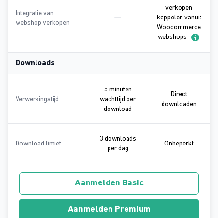
verkopen
Integratie van
koppelen vanuit
webshop verkopen
Geen onderdeel van Basic
Woocommerce
Autom
webshops
Downloads
5 minuten
Direct
Verwerkingstijd
wachttijd per
Direct 
downloaden
5 minuten wachttijd per downl
download
3 downloads
Onbeper
Download limiet
Onbeperkt
3 downloads per dag
per dag
Aanmelden Basic
Aanmelden Premium