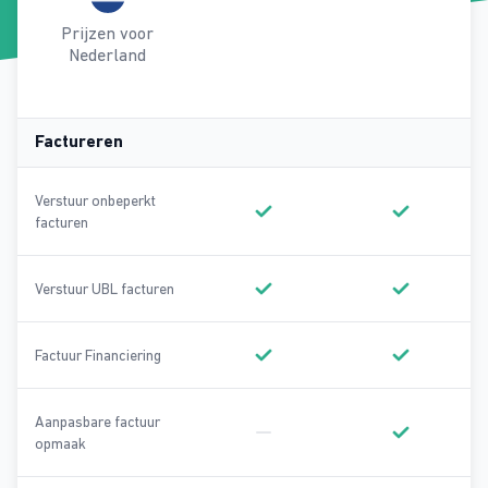
Prijzen voor
Nederland
Factureren
Verstuur onbeperkt
facturen
Onderdeel van Basic
Onderdeel va
Verstuur UBL facturen
Onderdeel van Basic
Onderdeel va
Factuur Financiering
Onderdeel van Basic
Onderdeel va
Aanpasbare factuur
opmaak
Geen onderdeel van Basic
Onderdeel va