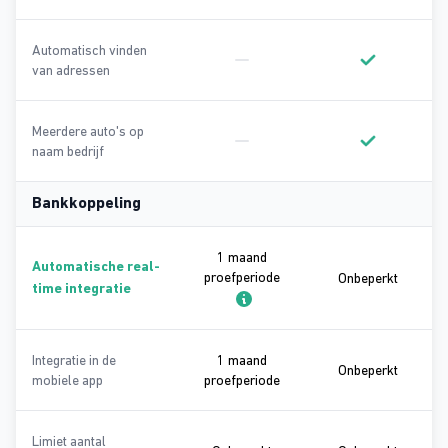
Automatisch vinden
van adressen
Geen onderdeel van Basic
Onderdeel va
Meerdere auto's op
naam bedrijf
Geen onderdeel van Basic
Onderdeel va
Bankkoppeling
1 maand
Automatische real-
proefperiode
Onbeper
Onbeperkt
time integratie
1 maand proefperiode
Integratie in de
1 maand
Onbeper
Onbeperkt
1 maand proefperiode
mobiele app
proefperiode
Limiet aantal