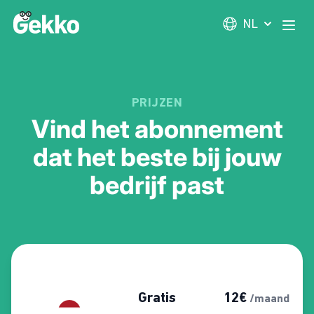
Gekko
NL
Open
PRIJZEN
Vind het abonnement
dat het beste bij jouw
bedrijf past
Account prijzen vergelijken
Gratis
12€
/maand