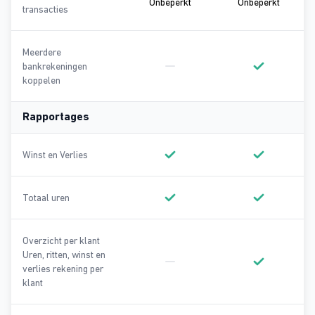
Onbeperkt
Onbeper
Onbeperkt
Onbeperkt
transacties
Meerdere
bankrekeningen
Geen onderdeel van Basic
Onderdeel va
koppelen
Rapportages
Winst en Verlies
Onderdeel van Basic
Onderdeel va
Totaal uren
Onderdeel van Basic
Onderdeel va
Overzicht per klant
Uren, ritten, winst en
verlies rekening per
Geen onderdeel van Basic
Onderdeel va
klant