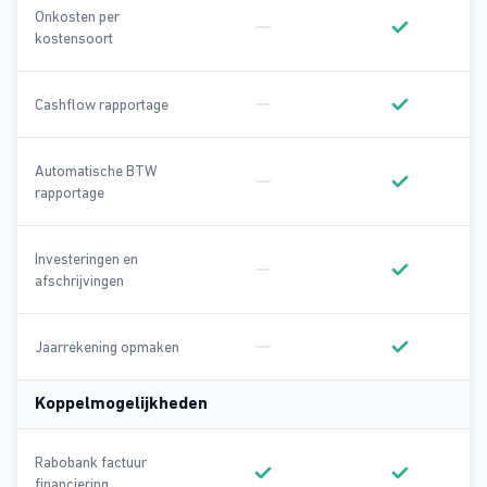
Onkosten per
kostensoort
Geen onderdeel van Basic
Onderdeel va
Cashflow rapportage
Geen onderdeel van Basic
Onderdeel va
Automatische BTW
rapportage
Geen onderdeel van Basic
Onderdeel va
Investeringen en
afschrijvingen
Geen onderdeel van Basic
Onderdeel va
Jaarrekening opmaken
Geen onderdeel van Basic
Onderdeel va
Koppelmogelijkheden
Rabobank factuur
financiering