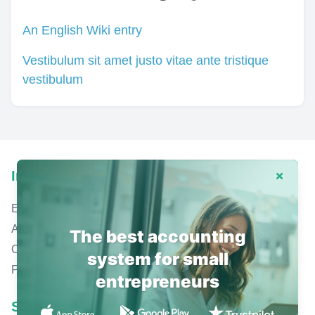
An English Wiki entry
Vestibulum sit amet justo vitae ante tristique
vestibulum
Info
Dismiss
Equipo
Aplicaciones móvil de Gekko
The best accounting
Contabilidad online gratis
system for small
Planes
entrepreneurs
Social