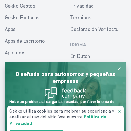
Gekko Gastos
Privacidad
Gekko Facturas
Términos
Apps
Declaración Verifactu
Apps de Escritorio
IDIOMA
App móvil
En Dutch
Apps para contabilidad
En English
Cerrar
Diseñada para autónomos y pequeñas
Herramientas financieras
En Español
empresas
En Dutch - Belgium
Hubo un problema al cargar las reseñas, por favor intenta de
En Polish
nuevo más tarde.
Gekko utiliza cookies para mejorar su experiencia y
Cerrar
analizar el uso del sitio. Vea nuestra
Política de
.
Privacidad