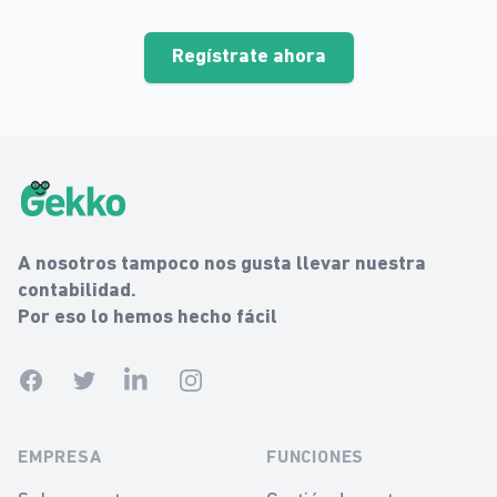
Regístrate ahora
Gekko Footer
Gekko
A nosotros tampoco nos gusta llevar nuestra
contabilidad.
Por eso lo hemos hecho fácil
Facebook
Twitter
Linkedin
Instagram
EMPRESA
FUNCIONES